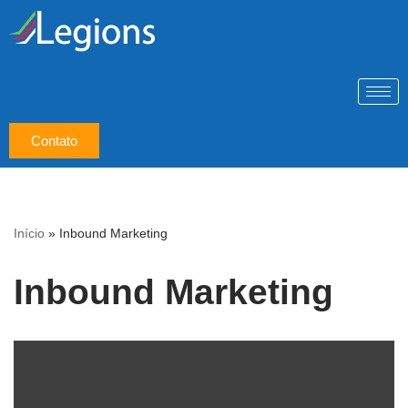
Pular
para
o
conteúdo
Contato
Início
»
Inbound Marketing
Inbound Marketing