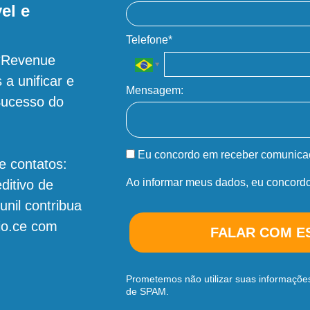
el e
Telefone*
**Revenue
a unificar e
Mensagem:
Sucesso do
Eu concordo em receber comunica
e contatos:
Ao informar meus dados, eu concord
ditivo de
unil contribua
io.ce com
FALAR COM E
Prometemos não utilizar suas informações
de SPAM.