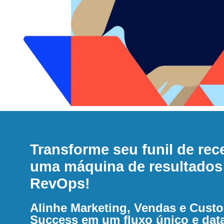
Transforme seu funil de rec
uma máquina de resultado
RevOps!
Alinhe Marketing, Vendas e Cust
Success em um fluxo único e dat