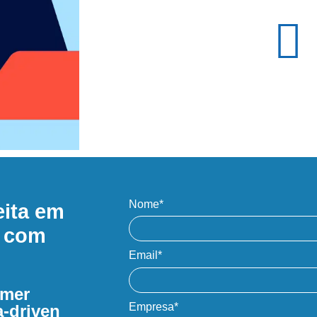
Nome*
eita em
s com
Email*
omer
Empresa*
a-driven