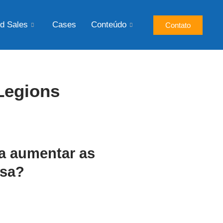
d Sales
Cases
Conteúdo
Contato
Legions
a aumentar as
esa?