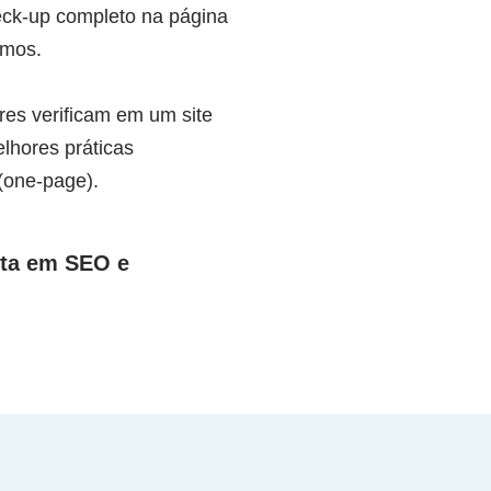
eck-up completo na página
imos.
res verificam em um site
lhores práticas
(one-page).
sta em SEO e