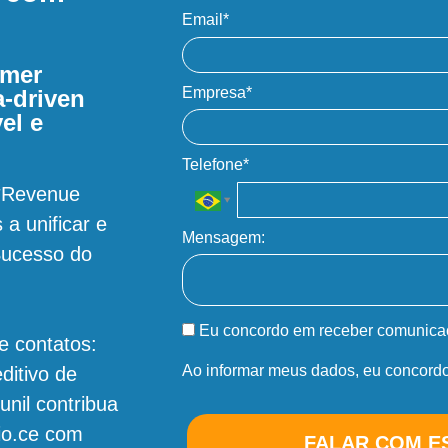
Email*
omer
Empresa*
a-driven
el e
Telefone*
**Revenue
a unificar e
Mensagem:
Sucesso do
Eu concordo em receber comunica
e contatos:
Ao informar meus dados, eu concord
ditivo de
unil contribua
io.ce com
FALAR COM E