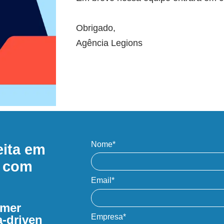
Obrigado,
Agência Legions
Nome*
eita em
s com
Email*
omer
Empresa*
a-driven