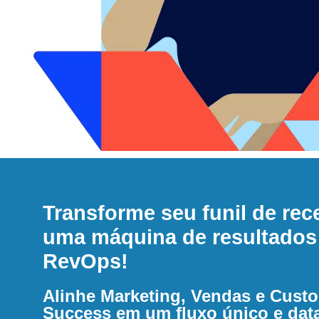
Transforme seu funil de rec
uma máquina de resultado
RevOps!
Alinhe Marketing, Vendas e Cust
Success em um fluxo único e dat