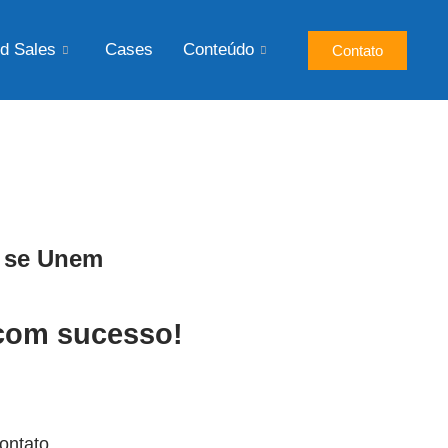
d Sales
Cases
Conteúdo
Contato
s se Unem
com sucesso!
ontato.