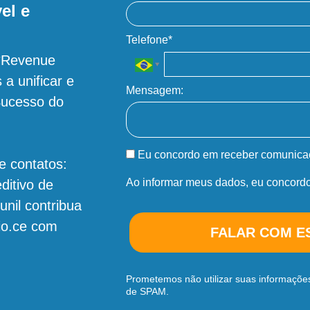
el e
Telefone*
**Revenue
a unificar e
Mensagem:
Sucesso do
Eu concordo em receber comunica
e contatos:
Ao informar meus dados, eu concord
ditivo de
unil contribua
io.ce com
FALAR COM E
Prometemos não utilizar suas informações
de SPAM.